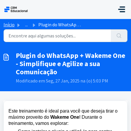
Ir para o conteúdo principal
Início
...
Plugin do WhatsApp + Wakeme One - Simplifique e Agilize a...
Plugin do WhatsApp + Wakeme One
- Simplifique e Agilize a sua
Comunicação
Modificado em Seg, 27 Jan, 2025 na (o) 5:03 PM
Este treinamento é ideal para você que deseja tirar o
máximo proveito do
Wakeme One
!
Durante o
treinamento, vamos explorar: