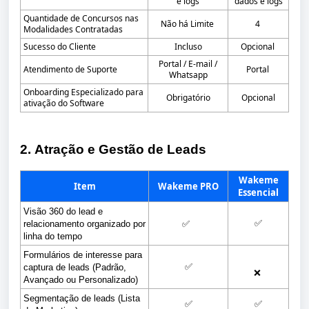
e logs
dados e logs
Quantidade de Concursos nas
Não há Limite
4
Modalidades Contratadas
Sucesso do Cliente
Incluso
Opcional
Portal / E-mail /
Atendimento de Suporte
Portal
Whatsapp
Onboarding Especializado para
Obrigatório
Opcional
ativação do Software
2. Atração e Gestão de Leads
Wakeme
Item
Wakeme PRO
Essencial
Visão 360 do lead e 
✅
relacionamento organizado por 
✅
linha do tempo
Formulários de interesse para 
✅
captura de leads (Padrão, 
❌
Avançado ou Personalizado)
Segmentação de leads (Lista 
✅
✅