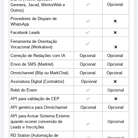
✅
Opcional
Gennera
,
 Jacad, MentorWeb 
e 
Outros)
Provedores de Disparo de 
✅
❌
WhatsApp
Facebook Leads 
✅
❌
Ferramenta de Orientação 
✅
Vocacional (Workalove
)
❌
Correção de Redações com IA
Opcional
Opcional
E
nvio de SMS (Marktel
)
Opcional
Opcional
Omnichannel (Blip ou MarkChat)
Opcional
Opcional
Assinatura Digital
 (Contraktor)
Opcional
❌
Opcional
Robô do Enem
✅
API para validação de CEP
✅
❌
API genérica para Omnichannel
Opcional
Opcional
API para Avisar Sistema Externo 
Opcional
quando ocorrer conversão de 
✅
Leads e Inscrições
RD Station
 (Automação de 
✅