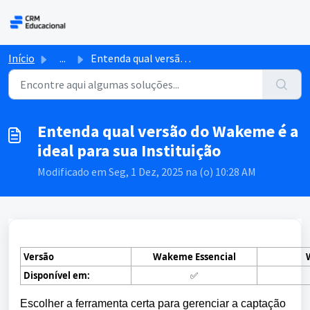
Ir para o conteúdo principal
Início
...
Entenda qual versão do Wakeme é a ideal para sua Instituição
Entenda qual versão do Wakeme é a
ideal para sua Instituição
Modificado em Seg, 1 Dez, 2025 na (o) 10:28 AM
Versão
Wakeme
Essencial
Disponível em:
✅
Escolher a ferramenta certa para gerenciar a captação 