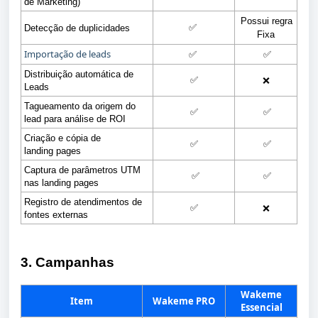
de Marketing)
 Possui regra 
✅
Detecção de duplicidades
Fixa
Importação de leads
✅
 ✅
Distribuição automática de 
✅
❌
Leads
Tagueamento da origem do 
✅
 ✅
lead para análise de ROI
Criação e cópia de 
✅
 ✅
landing pages
Captura de parâmetros UTM 
 ✅
 ✅
nas landing pages
Registro de atendimentos de 
✅
❌
fontes externas
3. Campanhas
Wakeme
Item
Wakeme PRO
Essencial