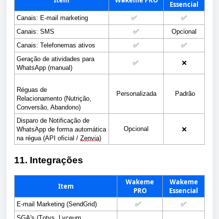
Essencial
Canais: E-mail marketing
✅
✅
Canais: SMS
✅
Opcional
Canais: Telefonemas ativos
✅
✅
Geração de atividades para 
✅
❌
WhatsApp (manual)
Réguas de 
Personalizada
Padrão
Relacionamento (Nutrição, 
Conversão, Abandono)
Disparo de Notificação de 
Opcional
WhatsApp de forma automática 
❌
na régua (API oficial / 
Zenvia
)
11. Integrações
Wakeme
Wakeme
Item
PRO
Essencial
E-mail Marketing
 (SendGrid
)
✅
✅
SGA's (T
otvs
, Lyceum, 