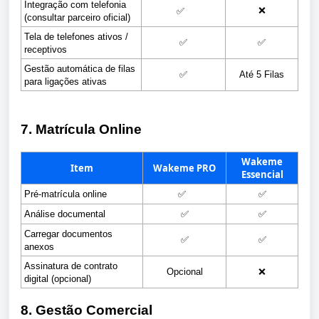
Integração com telefonia 
❌
✅
(consultar parceiro oficial)
Tela de telefones ativos / 
✅
✅
receptivos
Gestão automática de filas 
✅
Até 5 Filas
para ligações ativas
7. Matrícula Online
Wakeme
Item
Wakeme PRO
Essencial
Pré-matrícula online
✅
✅
Análise documental
✅
✅
Carregar documentos 
✅
✅
anexos
Assinatura de contrato 
Opcional
❌
digital (opcional)
8. Gestão Comercial