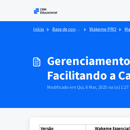
Ir para o conteúdo principal
Início
Base de conhecimento
Wakeme PRO
Ma
Gerenciamento 
Facilitando a C
Modificado em Qui, 6 Mar, 2025 na (o) 1:27
Versão
Wakeme
Essencial