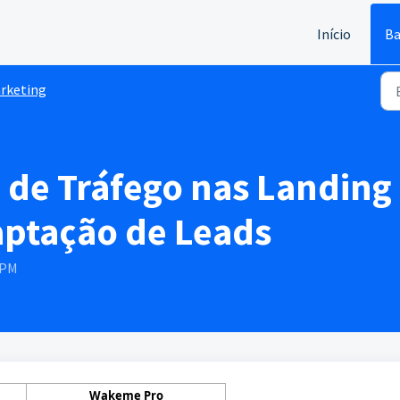
Início
Ba
rketing
de Tráfego nas Landing
aptação de Leads
 PM
Wakeme Pro