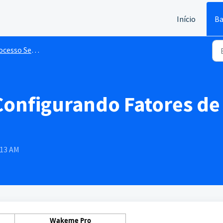
Início
Ba
Seletivo - Configurações Gerais
onfigurando Fatores de 
:13 AM
Wakeme Pro