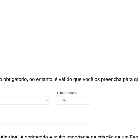
rigatório, no entanto, é válido que você os preencha para qu
Cálculos
"
 é obrigatório e muito importante na criação de um Fato