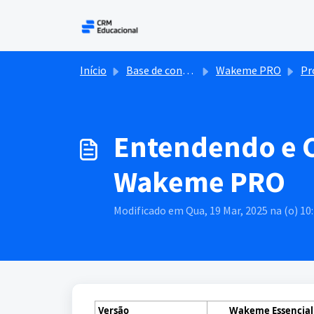
Ir para o conteúdo principal
Início
Base de conhecimento
Wakeme PRO
Processo 
Entendendo e C
Wakeme PRO
Modificado em Qua, 19 Mar, 2025 na (o) 10
Versão
Wakeme
Essencial