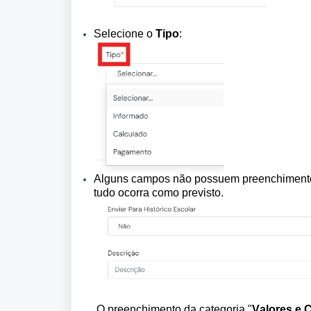
Selecione o 
Tipo
:
Alguns campos não possuem preenchimento ob
tudo ocorra como previsto.
O preenchimento da 
categoria "
Valores e 