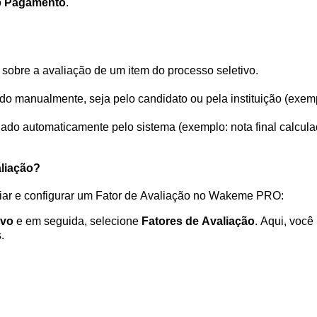
 
Pagamento
.
sobre a avaliação de um item do processo seletivo.
ido manualmente, seja pelo candidato ou pela instituição (exemp
lado automaticamente pelo sistema (exemplo: nota final calcula
aliação?
riar e configurar um Fator de Avaliação no Wakeme
 PRO:
ivo
 e em seguida,
 s
elecione 
Fatores de Avaliação
.
 Aqui, você 
.