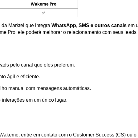
Wakeme Pro
✅
da Marktel que integra 
WhatsApp, SMS e outros canais
 em 
me Pro, ele
 poderá melhorar o relacionamento com seus leads 
ads pelo canal que eles preferem. 
o ágil e eficiente. 
alho manual com mensagens automáticas. 
s interações em um único lugar.
o Wakeme
, 
e
ntre em contato com o Customer
 Success
 (CS) ou o 