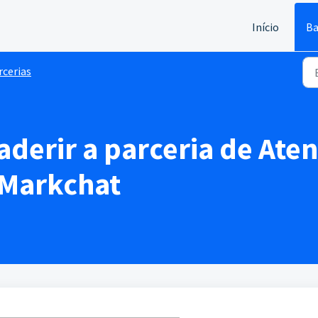
Início
Ba
rcerias
aderir a parceria de At
 Markchat