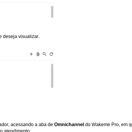
 deseja visualizar.
ador, acessando a aba de 
Omnichannel
do Wakeme
 Pro, em q
do atendimento.