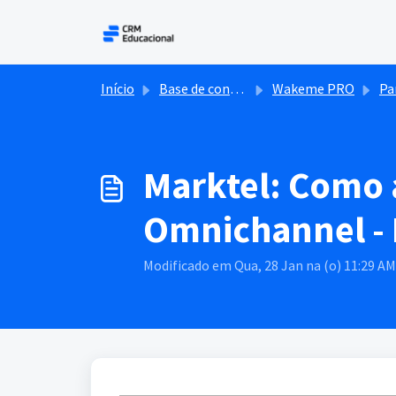
Ir para o conteúdo principal
Início
Base de conhecimento
Wakeme PRO
Pa
Marktel: Como 
Omnichannel -
Modificado em Qua, 28 Jan na (o) 11:29 AM