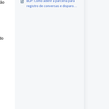
BLiP: Como aderir a parceria para
ão 
registro de conversas e disparo
de notificação Whatsapp
do 